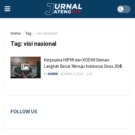
Home
Tag
visi nasional
Tag:
visi nasional
Kerjasama HIPMI dan KODIM Sleman:
Langkah Besar Menuju Indonesia Emas 2045
BY
ADMIN
APRIL 4, 2024
0
FOLLOW US