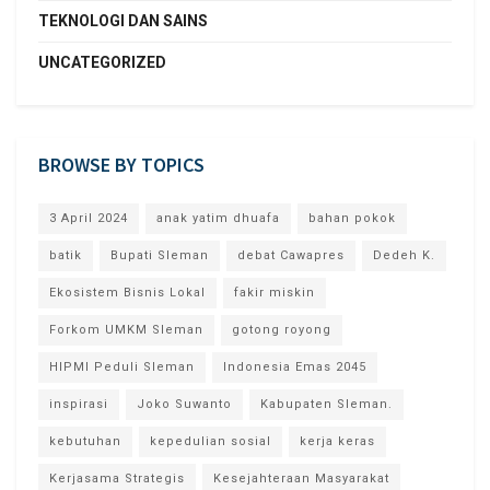
TEKNOLOGI DAN SAINS
UNCATEGORIZED
BROWSE BY TOPICS
3 April 2024
anak yatim dhuafa
bahan pokok
batik
Bupati Sleman
debat Cawapres
Dedeh K.
Ekosistem Bisnis Lokal
fakir miskin
Forkom UMKM Sleman
gotong royong
HIPMI Peduli Sleman
Indonesia Emas 2045
inspirasi
Joko Suwanto
Kabupaten Sleman.
kebutuhan
kepedulian sosial
kerja keras
Kerjasama Strategis
Kesejahteraan Masyarakat