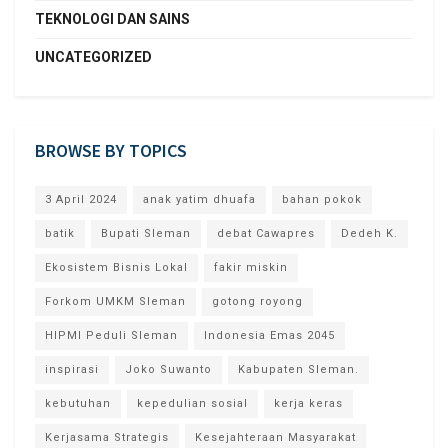
TEKNOLOGI DAN SAINS
UNCATEGORIZED
BROWSE BY TOPICS
3 April 2024
anak yatim dhuafa
bahan pokok
batik
Bupati Sleman
debat Cawapres
Dedeh K.
Ekosistem Bisnis Lokal
fakir miskin
Forkom UMKM Sleman
gotong royong
HIPMI Peduli Sleman
Indonesia Emas 2045
inspirasi
Joko Suwanto
Kabupaten Sleman.
kebutuhan
kepedulian sosial
kerja keras
Kerjasama Strategis
Kesejahteraan Masyarakat