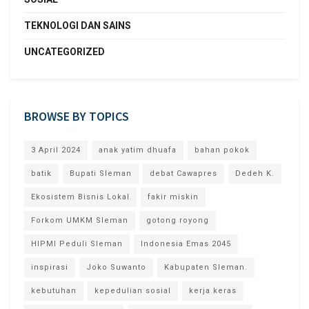
TEKNOLOGI DAN SAINS
UNCATEGORIZED
BROWSE BY TOPICS
3 April 2024
anak yatim dhuafa
bahan pokok
batik
Bupati Sleman
debat Cawapres
Dedeh K.
Ekosistem Bisnis Lokal
fakir miskin
Forkom UMKM Sleman
gotong royong
HIPMI Peduli Sleman
Indonesia Emas 2045
inspirasi
Joko Suwanto
Kabupaten Sleman.
kebutuhan
kepedulian sosial
kerja keras