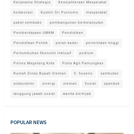
Kerjasama Strategis
Kesejahteraan Masyarakat
kolaborasi
Kustini Sri Purnomo
masyarakat
paket sembako
pembangunan berkelanjutan
Pemberdayaan UMKM
Pendidikan
Pendidikan Politik
peran kader
permintaan tinggi
Pertumbuhan Ekonomi Inklusif
podium
Polres Magelang Kota
Putra Agil Pamungkas
Rumah Dinas Bupati Sleman
S. Suseno
sambutan
silaturahmi
sinergi
sleman
Sosial
spanduk
tanggung jawab sosial
wanita berhijab
POPULAR NEWS