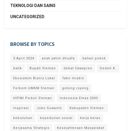
TEKNOLOGI DAN SAINS
UNCATEGORIZED
BROWSE BY TOPICS
3 April 2024
anak yatim dhuafa
bahan pokok
batik
Bupati Sleman
debat Cawapres
Dedeh K.
Ekosistem Bisnis Lokal
fakir miskin
Forkom UMKM Sleman
gotong royong
HIPMI Peduli Sleman
Indonesia Emas 2045
inspirasi
Joko Suwanto
Kabupaten Sleman.
kebutuhan
kepedulian sosial
kerja keras
Kerjasama Strategis
Kesejahteraan Masyarakat