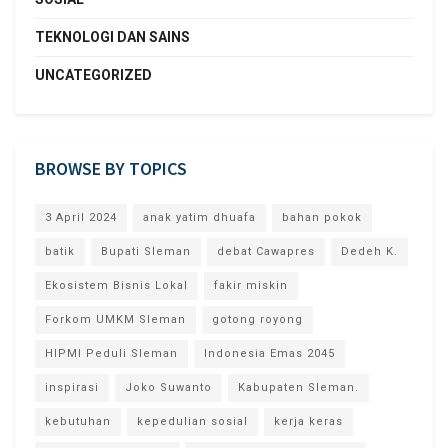
TEKNOLOGI DAN SAINS
UNCATEGORIZED
BROWSE BY TOPICS
3 April 2024
anak yatim dhuafa
bahan pokok
batik
Bupati Sleman
debat Cawapres
Dedeh K.
Ekosistem Bisnis Lokal
fakir miskin
Forkom UMKM Sleman
gotong royong
HIPMI Peduli Sleman
Indonesia Emas 2045
inspirasi
Joko Suwanto
Kabupaten Sleman.
kebutuhan
kepedulian sosial
kerja keras