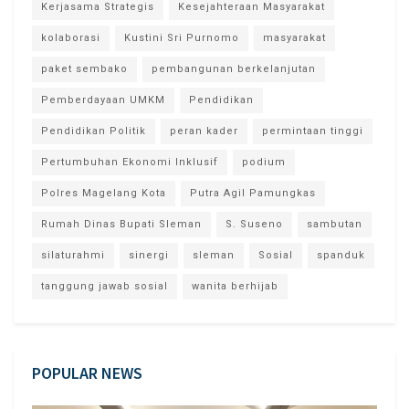
Kerjasama Strategis
Kesejahteraan Masyarakat
kolaborasi
Kustini Sri Purnomo
masyarakat
paket sembako
pembangunan berkelanjutan
Pemberdayaan UMKM
Pendidikan
Pendidikan Politik
peran kader
permintaan tinggi
Pertumbuhan Ekonomi Inklusif
podium
Polres Magelang Kota
Putra Agil Pamungkas
Rumah Dinas Bupati Sleman
S. Suseno
sambutan
silaturahmi
sinergi
sleman
Sosial
spanduk
tanggung jawab sosial
wanita berhijab
POPULAR NEWS