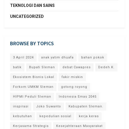
TEKNOLOGI DAN SAINS
UNCATEGORIZED
BROWSE BY TOPICS
3 April 2024
anak yatim dhuafa
bahan pokok
batik
Bupati Sleman
debat Cawapres
Dedeh K.
Ekosistem Bisnis Lokal
fakir miskin
Forkom UMKM Sleman
gotong royong
HIPMI Peduli Sleman
Indonesia Emas 2045
inspirasi
Joko Suwanto
Kabupaten Sleman.
kebutuhan
kepedulian sosial
kerja keras
Kerjasama Strategis
Kesejahteraan Masyarakat