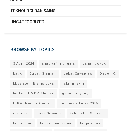
TEKNOLOGI DAN SAINS
UNCATEGORIZED
BROWSE BY TOPICS
3 April 2024
anak yatim dhuafa
bahan pokok
batik
Bupati Sleman
debat Cawapres
Dedeh K.
Ekosistem Bisnis Lokal
fakir miskin
Forkom UMKM Sleman
gotong royong
HIPMI Peduli Sleman
Indonesia Emas 2045
inspirasi
Joko Suwanto
Kabupaten Sleman.
kebutuhan
kepedulian sosial
kerja keras