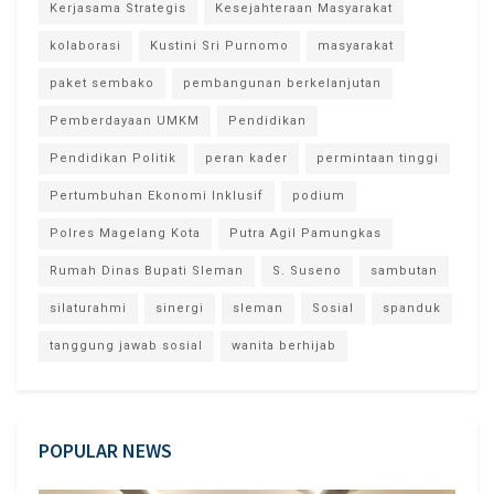
Kerjasama Strategis
Kesejahteraan Masyarakat
kolaborasi
Kustini Sri Purnomo
masyarakat
paket sembako
pembangunan berkelanjutan
Pemberdayaan UMKM
Pendidikan
Pendidikan Politik
peran kader
permintaan tinggi
Pertumbuhan Ekonomi Inklusif
podium
Polres Magelang Kota
Putra Agil Pamungkas
Rumah Dinas Bupati Sleman
S. Suseno
sambutan
silaturahmi
sinergi
sleman
Sosial
spanduk
tanggung jawab sosial
wanita berhijab
POPULAR NEWS