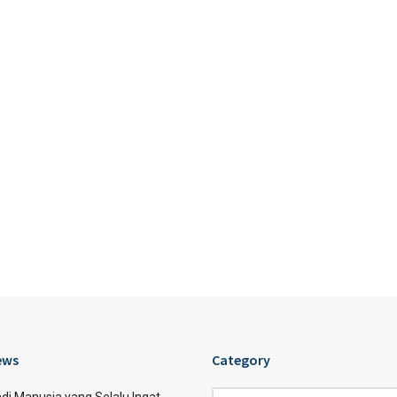
ews
Category
Category