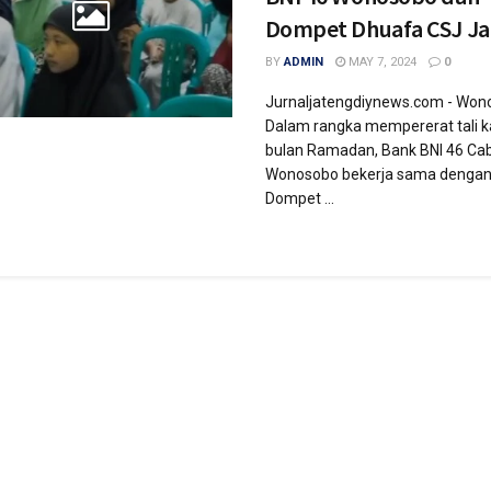
Dompet Dhuafa CSJ Ja
BY
ADMIN
MAY 7, 2024
0
Jurnaljatengdiynews.com - Won
Dalam rangka mempererat tali ka
bulan Ramadan, Bank BNI 46 Ca
Wonosobo bekerja sama denga
Dompet ...