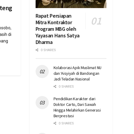
teng
Rapat Persiapan
Mitra Kontraktor
Program MBG oleh
osobo,
Yayasan Hans Satya
sih di
Dharma
bang
n
0 SHARES
Kolaborasi Apik Muslimat NU
dan ‘Aisyiyah di Bandongan
Jadi Teladan Nasional
0 SHARES
Pendidikan Karakter dari
Doktor Carto, Dari Sawah
Hingga Melahirkan Generasi
Berprestasi
0 SHARES