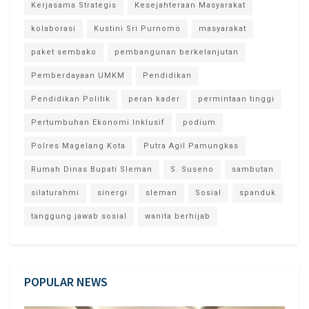
Kerjasama Strategis
Kesejahteraan Masyarakat
kolaborasi
Kustini Sri Purnomo
masyarakat
paket sembako
pembangunan berkelanjutan
Pemberdayaan UMKM
Pendidikan
Pendidikan Politik
peran kader
permintaan tinggi
Pertumbuhan Ekonomi Inklusif
podium
Polres Magelang Kota
Putra Agil Pamungkas
Rumah Dinas Bupati Sleman
S. Suseno
sambutan
silaturahmi
sinergi
sleman
Sosial
spanduk
tanggung jawab sosial
wanita berhijab
POPULAR NEWS