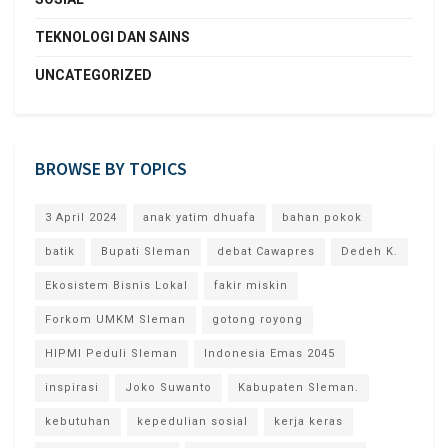
TEKNOLOGI DAN SAINS
UNCATEGORIZED
BROWSE BY TOPICS
3 April 2024
anak yatim dhuafa
bahan pokok
batik
Bupati Sleman
debat Cawapres
Dedeh K.
Ekosistem Bisnis Lokal
fakir miskin
Forkom UMKM Sleman
gotong royong
HIPMI Peduli Sleman
Indonesia Emas 2045
inspirasi
Joko Suwanto
Kabupaten Sleman.
kebutuhan
kepedulian sosial
kerja keras