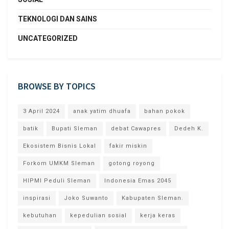
TEKNOLOGI DAN SAINS
UNCATEGORIZED
BROWSE BY TOPICS
3 April 2024
anak yatim dhuafa
bahan pokok
batik
Bupati Sleman
debat Cawapres
Dedeh K.
Ekosistem Bisnis Lokal
fakir miskin
Forkom UMKM Sleman
gotong royong
HIPMI Peduli Sleman
Indonesia Emas 2045
inspirasi
Joko Suwanto
Kabupaten Sleman.
kebutuhan
kepedulian sosial
kerja keras