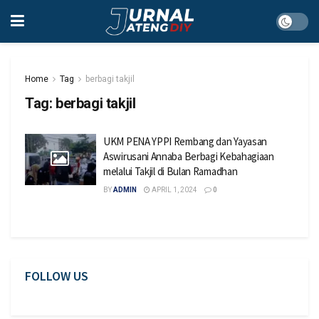
Home
Tag
berbagi takjil
Tag:
berbagi takjil
UKM PENA YPPI Rembang dan Yayasan
Aswirusani Annaba Berbagi Kebahagiaan
melalui Takjil di Bulan Ramadhan
BY
ADMIN
APRIL 1, 2024
0
FOLLOW US