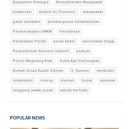
Kerjasama Strategis
Kesejahteraan Masyarakat
kolaborasi
Kustini Sri Purnomo
masyarakat
paket sembako
pembangunan berkelanjutan
Pemberdayaan UMKM
Pendidikan
Pendidikan Politik
peran kader
permintaan tinggi
Pertumbuhan Ekonomi Inklusif
podium
Polres Magelang Kota
Putra Agil Pamungkas
Rumah Dinas Bupati Sleman
S. Suseno
sambutan
silaturahmi
sinergi
sleman
Sosial
spanduk
tanggung jawab sosial
wanita berhijab
POPULAR NEWS