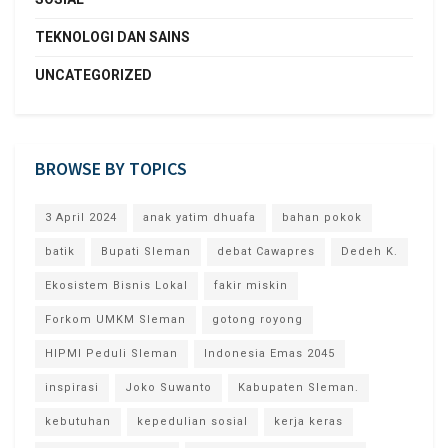
TEKNOLOGI DAN SAINS
UNCATEGORIZED
BROWSE BY TOPICS
3 April 2024
anak yatim dhuafa
bahan pokok
batik
Bupati Sleman
debat Cawapres
Dedeh K.
Ekosistem Bisnis Lokal
fakir miskin
Forkom UMKM Sleman
gotong royong
HIPMI Peduli Sleman
Indonesia Emas 2045
inspirasi
Joko Suwanto
Kabupaten Sleman.
kebutuhan
kepedulian sosial
kerja keras