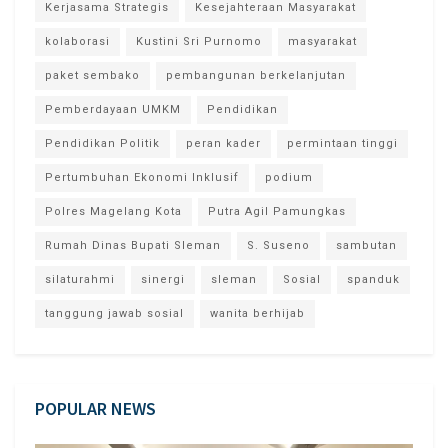
Kerjasama Strategis
Kesejahteraan Masyarakat
kolaborasi
Kustini Sri Purnomo
masyarakat
paket sembako
pembangunan berkelanjutan
Pemberdayaan UMKM
Pendidikan
Pendidikan Politik
peran kader
permintaan tinggi
Pertumbuhan Ekonomi Inklusif
podium
Polres Magelang Kota
Putra Agil Pamungkas
Rumah Dinas Bupati Sleman
S. Suseno
sambutan
silaturahmi
sinergi
sleman
Sosial
spanduk
tanggung jawab sosial
wanita berhijab
POPULAR NEWS