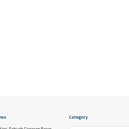
ews
Category
Category