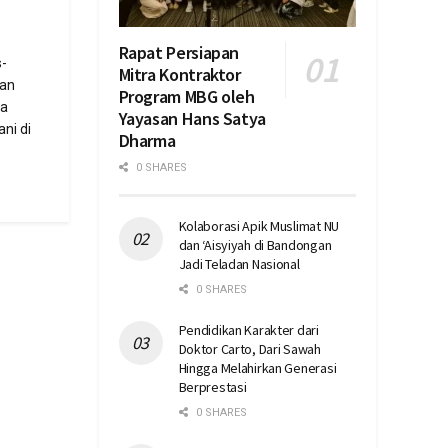
Rapat Persiapan
-
Mitra Kontraktor
kan
Program MBG oleh
la
Yayasan Hans Satya
ni di
Dharma
0 SHARES
Kolaborasi Apik Muslimat NU
dan ‘Aisyiyah di Bandongan
Jadi Teladan Nasional
0 SHARES
Pendidikan Karakter dari
Doktor Carto, Dari Sawah
Hingga Melahirkan Generasi
Berprestasi
0 SHARES