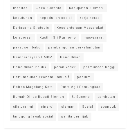
inspirasi
Joko Suwanto
Kabupaten Sleman.
kebutuhan
kepedulian sosial
kerja keras
Kerjasama Strategis
Kesejahteraan Masyarakat
kolaborasi
Kustini Sri Purnomo
masyarakat
paket sembako
pembangunan berkelanjutan
Pemberdayaan UMKM
Pendidikan
Pendidikan Politik
peran kader
permintaan tinggi
Pertumbuhan Ekonomi Inklusif
podium
Polres Magelang Kota
Putra Agil Pamungkas
Rumah Dinas Bupati Sleman
S. Suseno
sambutan
silaturahmi
sinergi
sleman
Sosial
spanduk
tanggung jawab sosial
wanita berhijab