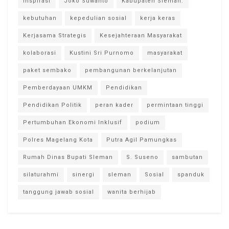
inspirasi
Joko Suwanto
Kabupaten Sleman.
kebutuhan
kepedulian sosial
kerja keras
Kerjasama Strategis
Kesejahteraan Masyarakat
kolaborasi
Kustini Sri Purnomo
masyarakat
paket sembako
pembangunan berkelanjutan
Pemberdayaan UMKM
Pendidikan
Pendidikan Politik
peran kader
permintaan tinggi
Pertumbuhan Ekonomi Inklusif
podium
Polres Magelang Kota
Putra Agil Pamungkas
Rumah Dinas Bupati Sleman
S. Suseno
sambutan
silaturahmi
sinergi
sleman
Sosial
spanduk
tanggung jawab sosial
wanita berhijab