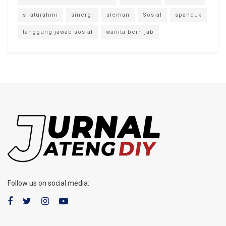
silaturahmi
sinergi
sleman
Sosial
spanduk
tanggung jawab sosial
wanita berhijab
Follow us on social media: