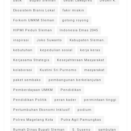
batik
Bupati Sleman
debat Cawapres
Dedeh K.
Ekosistem Bisnis Lokal
fakir miskin
Forkom UMKM Sleman
gotong royong
HIPMI Peduli Sleman
Indonesia Emas 2045
inspirasi
Joko Suwanto
Kabupaten Sleman.
kebutuhan
kepedulian sosial
kerja keras
Kerjasama Strategis
Kesejahteraan Masyarakat
kolaborasi
Kustini Sri Purnomo
masyarakat
paket sembako
pembangunan berkelanjutan
Pemberdayaan UMKM
Pendidikan
Pendidikan Politik
peran kader
permintaan tinggi
Pertumbuhan Ekonomi Inklusif
podium
Polres Magelang Kota
Putra Agil Pamungkas
Rumah Dinas Bupati Sleman
S. Suseno
sambutan