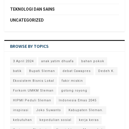
TEKNOLOGI DAN SAINS
UNCATEGORIZED
BROWSE BY TOPICS
3 April 2024
anak yatim dhuafa
bahan pokok
batik
Bupati Sleman
debat Cawapres
Dedeh K.
Ekosistem Bisnis Lokal
fakir miskin
Forkom UMKM Sleman
gotong royong
HIPMI Peduli Sleman
Indonesia Emas 2045
inspirasi
Joko Suwanto
Kabupaten Sleman.
kebutuhan
kepedulian sosial
kerja keras