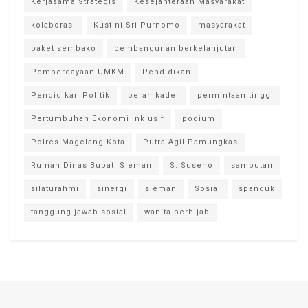
Kerjasama Strategis
Kesejahteraan Masyarakat
kolaborasi
Kustini Sri Purnomo
masyarakat
paket sembako
pembangunan berkelanjutan
Pemberdayaan UMKM
Pendidikan
Pendidikan Politik
peran kader
permintaan tinggi
Pertumbuhan Ekonomi Inklusif
podium
Polres Magelang Kota
Putra Agil Pamungkas
Rumah Dinas Bupati Sleman
S. Suseno
sambutan
silaturahmi
sinergi
sleman
Sosial
spanduk
tanggung jawab sosial
wanita berhijab