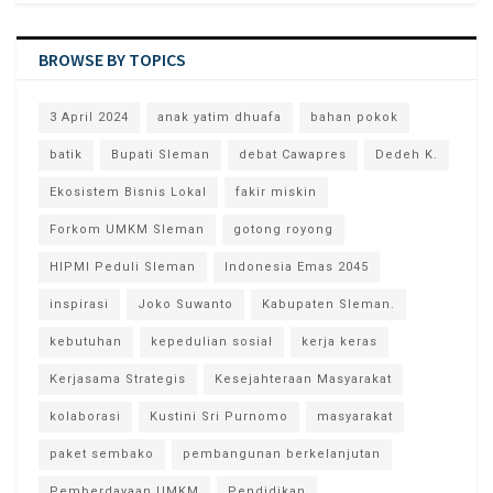
BROWSE BY TOPICS
3 April 2024
anak yatim dhuafa
bahan pokok
batik
Bupati Sleman
debat Cawapres
Dedeh K.
Ekosistem Bisnis Lokal
fakir miskin
Forkom UMKM Sleman
gotong royong
HIPMI Peduli Sleman
Indonesia Emas 2045
inspirasi
Joko Suwanto
Kabupaten Sleman.
kebutuhan
kepedulian sosial
kerja keras
Kerjasama Strategis
Kesejahteraan Masyarakat
kolaborasi
Kustini Sri Purnomo
masyarakat
paket sembako
pembangunan berkelanjutan
Pemberdayaan UMKM
Pendidikan