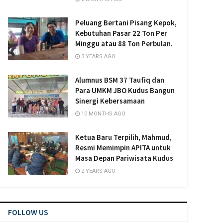
Peluang Bertani Pisang Kepok,
Kebutuhan Pasar 22 Ton Per
Minggu atau 88 Ton Perbulan.
3 YEARS AGO
Alumnus BSM 37 Taufiq dan
Para UMKM JBO Kudus Bangun
Sinergi Kebersamaan
10 MONTHS AGO
Ketua Baru Terpilih, Mahmud,
Resmi Memimpin APITA untuk
Masa Depan Pariwisata Kudus
2 YEARS AGO
FOLLOW US