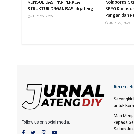
KONSOLIDASI PKN PERKUAT
Kolaborasi St
STRUKTUR ORGANISASI di jateng
SPPG Kudus u
Pangan dan 
JULY 25, 2026
JULY 20, 2026
Recent N
Secangkir
untuk Kem
Mari Menja
Follow us on social media:
kepada Se
Seluas-lu