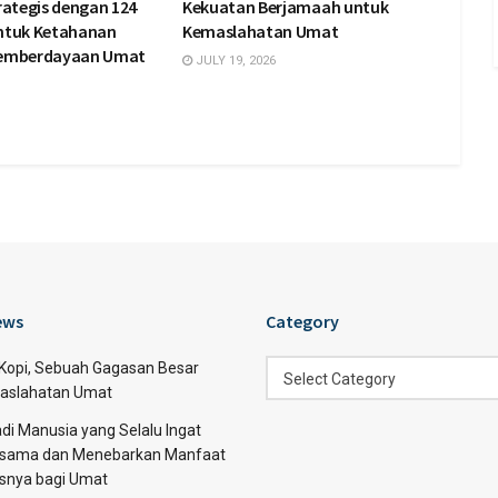
rategis dengan 124
Kekuatan Berjamaah untuk
ntuk Ketahanan
Kemaslahatan Umat
Pemberdayaan Umat
JULY 19, 2026
ews
Category
Category
 Kopi, Sebuah Gagasan Besar
Select Category
aslahatan Umat
di Manusia yang Selalu Ingat
sama dan Menebarkan Manfaat
asnya bagi Umat