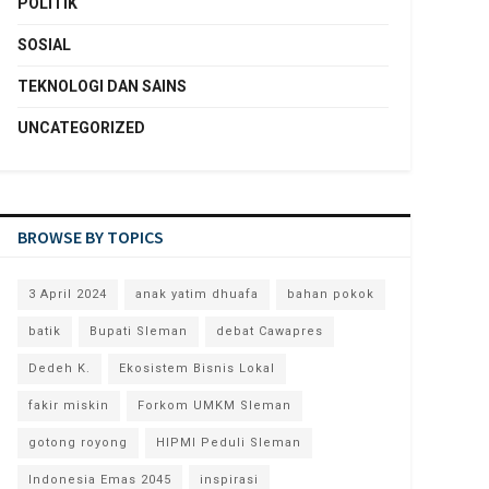
POLITIK
SOSIAL
TEKNOLOGI DAN SAINS
UNCATEGORIZED
BROWSE BY TOPICS
3 April 2024
anak yatim dhuafa
bahan pokok
batik
Bupati Sleman
debat Cawapres
Dedeh K.
Ekosistem Bisnis Lokal
fakir miskin
Forkom UMKM Sleman
gotong royong
HIPMI Peduli Sleman
Indonesia Emas 2045
inspirasi