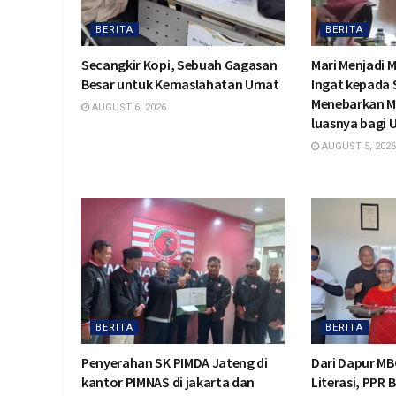
BERITA
BERITA
Secangkir Kopi, Sebuah Gagasan
Mari Menjadi 
Besar untuk Kemaslahatan Umat
Ingat kepada
Menebarkan M
AUGUST 6, 2026
luasnya bagi
AUGUST 5, 2026
BERITA
BERITA
Penyerahan SK PIMDA Jateng di
Dari Dapur MB
kantor PIMNAS di jakarta dan
Literasi, PPR 