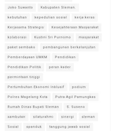
Joko Suwanto
Kabupaten Sleman.
kebutuhan
kepedulian sosial
kerja keras
Kerjasama Strategis
Kesejahteraan Masyarakat
kolaborasi
Kustini Sri Purnomo
masyarakat
paket sembako
pembangunan berkelanjutan
Pemberdayaan UMKM
Pendidikan
Pendidikan Politik
peran kader
permintaan tinggi
Pertumbuhan Ekonomi Inklusif
podium
Polres Magelang Kota
Putra Agil Pamungkas
Rumah Dinas Bupati Sleman
S. Suseno
sambutan
silaturahmi
sinergi
sleman
Sosial
spanduk
tanggung jawab sosial