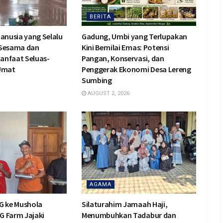
BERITA
Manusia yang Selalu
Gadung, Umbi yang Terlupakan
 Sesama dan
Kini Bernilai Emas: Potensi
anfaat Seluas-
Pangan, Konservasi, dan
 Umat
Penggerak Ekonomi Desa Lereng
Sumbing
AUGUST 2, 2026
AGAMA
G ke Mushola
Silaturahim Jamaah Haji,
BG Farm Jajaki
Menumbuhkan Tadabur dan