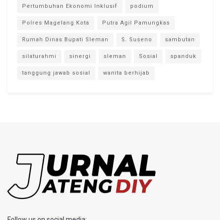
Pertumbuhan Ekonomi Inklusif
podium
Polres Magelang Kota
Putra Agil Pamungkas
Rumah Dinas Bupati Sleman
S. Suseno
sambutan
silaturahmi
sinergi
sleman
Sosial
spanduk
tanggung jawab sosial
wanita berhijab
Follow us on social media: