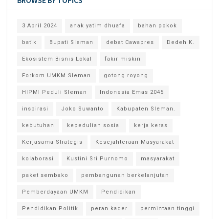
3 April 2024
anak yatim dhuafa
bahan pokok
batik
Bupati Sleman
debat Cawapres
Dedeh K.
Ekosistem Bisnis Lokal
fakir miskin
Forkom UMKM Sleman
gotong royong
HIPMI Peduli Sleman
Indonesia Emas 2045
inspirasi
Joko Suwanto
Kabupaten Sleman.
kebutuhan
kepedulian sosial
kerja keras
Kerjasama Strategis
Kesejahteraan Masyarakat
kolaborasi
Kustini Sri Purnomo
masyarakat
paket sembako
pembangunan berkelanjutan
Pemberdayaan UMKM
Pendidikan
Pendidikan Politik
peran kader
permintaan tinggi