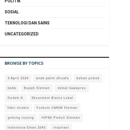
POLITIK
SOSIAL
TEKNOLOGI DAN SAINS
UNCATEGORIZED
BROWSE BY TOPICS
3 April 2024
anak yatim dhuafa
bahan pokok
batik
Bupati Sleman
debat Cawapres
Dedeh K.
Ekosistem Bisnis Lokal
fakir miskin
Forkom UMKM Sleman
gotong royong
HIPMI Peduli Sleman
Indonesia Emas 2045
inspirasi