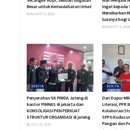
Secangkir Kopi, Sebuah Gagasan
Mari Menjadi 
Besar untuk Kemaslahatan Umat
Ingat kepada
Menebarkan M
AUGUST 6, 2026
luasnya bagi
AUGUST 5, 2026
BERITA
BERITA
Penyerahan SK PIMDA Jateng di
Dari Dapur MB
kantor PIMNAS di jakarta dan
Literasi, PPR 
KONSOLIDASI PKN PERKUAT
Kolaborasi St
STRUKTUR ORGANISASI di jateng
SPPG Kudus u
Pangan dan 
JULY 25, 2026