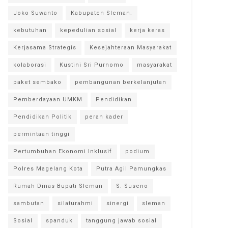
Joko Suwanto
Kabupaten Sleman.
kebutuhan
kepedulian sosial
kerja keras
Kerjasama Strategis
Kesejahteraan Masyarakat
kolaborasi
Kustini Sri Purnomo
masyarakat
paket sembako
pembangunan berkelanjutan
Pemberdayaan UMKM
Pendidikan
Pendidikan Politik
peran kader
permintaan tinggi
Pertumbuhan Ekonomi Inklusif
podium
Polres Magelang Kota
Putra Agil Pamungkas
Rumah Dinas Bupati Sleman
S. Suseno
sambutan
silaturahmi
sinergi
sleman
Sosial
spanduk
tanggung jawab sosial