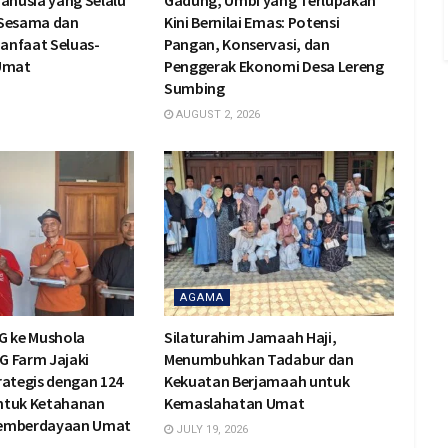
Manusia yang Selalu
Gadung, Umbi yang Terlupakan
 Sesama dan
Kini Bernilai Emas: Potensi
anfaat Seluas-
Pangan, Konservasi, dan
 Umat
Penggerak Ekonomi Desa Lereng
Sumbing
AUGUST 2, 2026
AGAMA
G ke Mushola
Silaturahim Jamaah Haji,
BG Farm Jajaki
Menumbuhkan Tadabur dan
rategis dengan 124
Kekuatan Berjamaah untuk
ntuk Ketahanan
Kemaslahatan Umat
Pemberdayaan Umat
JULY 19, 2026