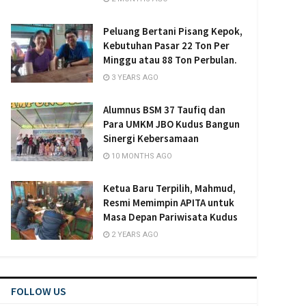
Peluang Bertani Pisang Kepok,
Kebutuhan Pasar 22 Ton Per
Minggu atau 88 Ton Perbulan.
3 YEARS AGO
Alumnus BSM 37 Taufiq dan
Para UMKM JBO Kudus Bangun
Sinergi Kebersamaan
10 MONTHS AGO
Ketua Baru Terpilih, Mahmud,
Resmi Memimpin APITA untuk
Masa Depan Pariwisata Kudus
2 YEARS AGO
FOLLOW US