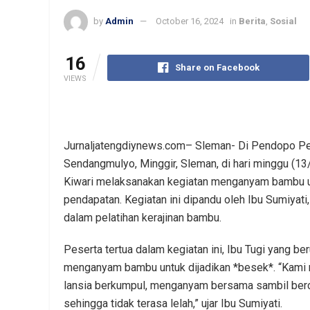
by
Admin
October 16, 2024
in
Berita
,
Sosial
16
Share on Facebook
VIEWS
Jurnaljatengdiynews.com– Sleman- Di Pendopo Pesa
Sendangmulyo, Minggir, Sleman, di hari minggu (1
Kiwari melaksanakan kegiatan menganyam bambu u
pendapatan. Kegiatan ini dipandu oleh Ibu Sumiyat
dalam pelatihan kerajinan bambu.
Peserta tertua dalam kegiatan ini, Ibu Tugi yang beru
menganyam bambu untuk dijadikan *besek*. “Kami m
lansia berkumpul, menganyam bersama sambil berce
sehingga tidak terasa lelah,” ujar Ibu Sumiyati.