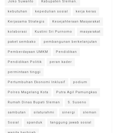
Joko Suwanto
Kabupaten Sleman.
kebutuhan
kepedulian sosial
kerja keras
Kerjasama Strategis
Kesejahteraan Masyarakat
kolaborasi
Kustini Sri Purnomo
masyarakat
paket sembako
pembangunan berkelanjutan
Pemberdayaan UMKM
Pendidikan
Pendidikan Politik
peran kader
permintaan tinggi
Pertumbuhan Ekonomi Inklusif
podium
Polres Magelang Kota
Putra Agil Pamungkas
Rumah Dinas Bupati Sleman
S. Suseno
sambutan
silaturahmi
sinergi
sleman
Sosial
spanduk
tanggung jawab sosial
wanita berhijab