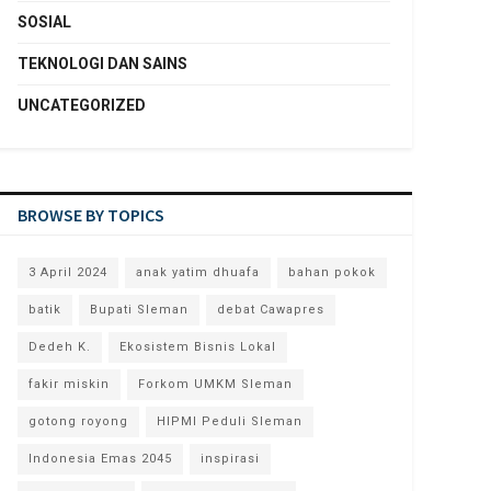
SOSIAL
TEKNOLOGI DAN SAINS
UNCATEGORIZED
BROWSE BY TOPICS
3 April 2024
anak yatim dhuafa
bahan pokok
batik
Bupati Sleman
debat Cawapres
Dedeh K.
Ekosistem Bisnis Lokal
fakir miskin
Forkom UMKM Sleman
gotong royong
HIPMI Peduli Sleman
Indonesia Emas 2045
inspirasi