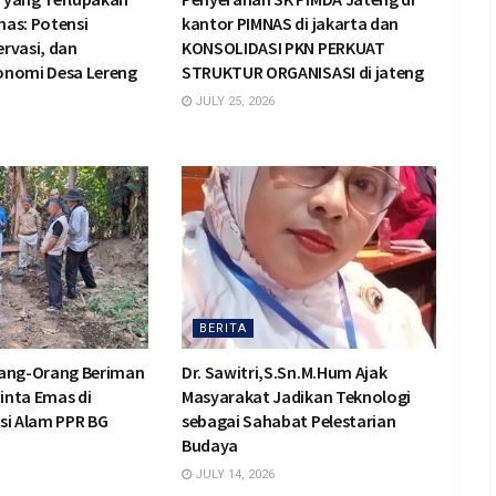
Emas: Potensi
kantor PIMNAS di jakarta dan
rvasi, dan
KONSOLIDASI PKN PERKUAT
onomi Desa Lereng
STRUKTUR ORGANISASI di jateng
JULY 25, 2026
BERITA
rang-Orang Beriman
Dr. Sawitri,S.Sn.M.Hum Ajak
inta Emas di
Masyarakat Jadikan Teknologi
si Alam PPR BG
sebagai Sahabat Pelestarian
Budaya
JULY 14, 2026