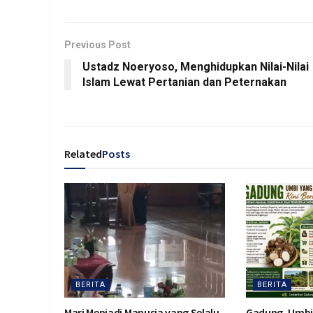
Previous Post
Ustadz Noeryoso, Menghidupkan Nilai-Nilai
Islam Lewat Pertanian dan Peternakan
Related
Posts
BERITA
BERITA
Mari Menjadi Manusia yang Selalu
Gadung, Umbi