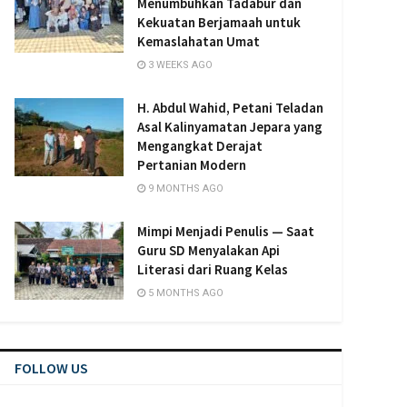
Menumbuhkan Tadabur dan
Kekuatan Berjamaah untuk
Kemaslahatan Umat
3 WEEKS AGO
H. Abdul Wahid, Petani Teladan
Asal Kalinyamatan Jepara yang
Mengangkat Derajat
Pertanian Modern
9 MONTHS AGO
Mimpi Menjadi Penulis — Saat
Guru SD Menyalakan Api
Literasi dari Ruang Kelas
5 MONTHS AGO
FOLLOW US