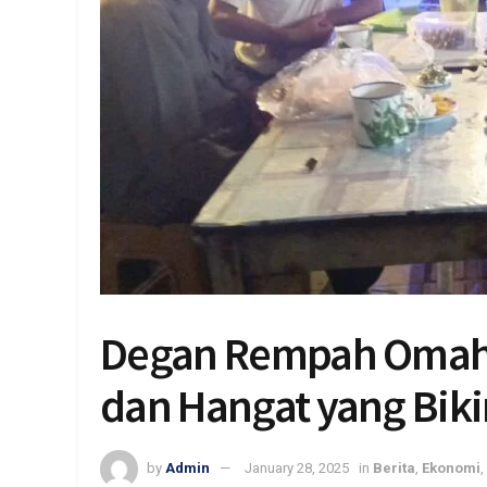
Degan Rempah Omah 
dan Hangat yang Bik
by
Admin
January 28, 2025
in
Berita
,
Ekonomi
,