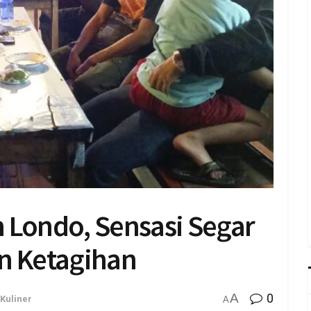
Londo, Sensasi Segar
in Ketagihan
A
0
Kuliner
A