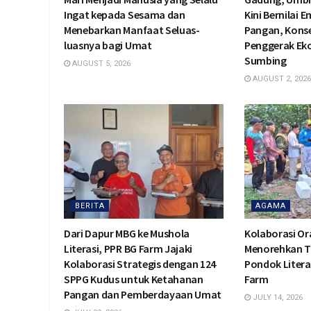
Ingat kepada Sesama dan
Kini Bernilai 
Menebarkan Manfaat Seluas-
Pangan, Konse
luasnya bagi Umat
Penggerak Ek
Sumbing
AUGUST 5, 2026
AUGUST 2, 2026
BERITA
AGAMA
Dari Dapur MBG ke Mushola
Kolaborasi O
Literasi, PPR BG Farm Jajaki
Menorehkan T
Kolaborasi Strategis dengan 124
Pondok Litera
SPPG Kudus untuk Ketahanan
Farm
Pangan dan Pemberdayaan Umat
JULY 14, 2026