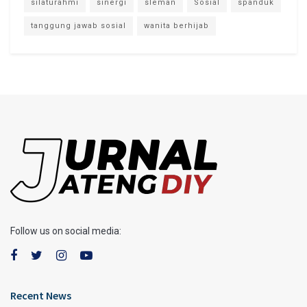
silaturahmi
sinergi
sleman
Sosial
spanduk
tanggung jawab sosial
wanita berhijab
Follow us on social media:
Recent News