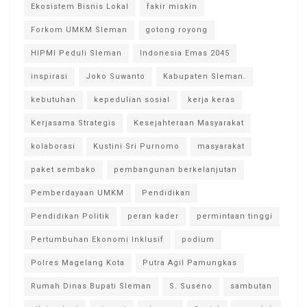
Ekosistem Bisnis Lokal
fakir miskin
Forkom UMKM Sleman
gotong royong
HIPMI Peduli Sleman
Indonesia Emas 2045
inspirasi
Joko Suwanto
Kabupaten Sleman.
kebutuhan
kepedulian sosial
kerja keras
Kerjasama Strategis
Kesejahteraan Masyarakat
kolaborasi
Kustini Sri Purnomo
masyarakat
paket sembako
pembangunan berkelanjutan
Pemberdayaan UMKM
Pendidikan
Pendidikan Politik
peran kader
permintaan tinggi
Pertumbuhan Ekonomi Inklusif
podium
Polres Magelang Kota
Putra Agil Pamungkas
Rumah Dinas Bupati Sleman
S. Suseno
sambutan