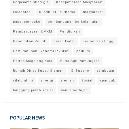
Kerjasama Strategis
Kesejahteraan Masyarakat
kolaborasi
Kustini Sri Purnomo
masyarakat
paket sembako
pembangunan berkelanjutan
Pemberdayaan UMKM
Pendidikan
Pendidikan Politik
peran kader
permintaan tinggi
Pertumbuhan Ekonomi Inklusif
podium
Polres Magelang Kota
Putra Agil Pamungkas
Rumah Dinas Bupati Sleman
S. Suseno
sambutan
silaturahmi
sinergi
sleman
Sosial
spanduk
tanggung jawab sosial
wanita berhijab
POPULAR NEWS