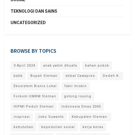
TEKNOLOGI DAN SAINS
UNCATEGORIZED
BROWSE BY TOPICS
3 April 2024
anak yatim dhuafa
bahan pokok
batik
Bupati Sleman
debat Cawapres
Dedeh K.
Ekosistem Bisnis Lokal
fakir miskin
Forkom UMKM Sleman
gotong royong
HIPMI Peduli Sleman
Indonesia Emas 2045
inspirasi
Joko Suwanto
Kabupaten Sleman.
kebutuhan
kepedulian sosial
kerja keras