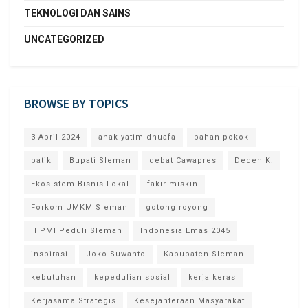
TEKNOLOGI DAN SAINS
UNCATEGORIZED
BROWSE BY TOPICS
3 April 2024
anak yatim dhuafa
bahan pokok
batik
Bupati Sleman
debat Cawapres
Dedeh K.
Ekosistem Bisnis Lokal
fakir miskin
Forkom UMKM Sleman
gotong royong
HIPMI Peduli Sleman
Indonesia Emas 2045
inspirasi
Joko Suwanto
Kabupaten Sleman.
kebutuhan
kepedulian sosial
kerja keras
Kerjasama Strategis
Kesejahteraan Masyarakat