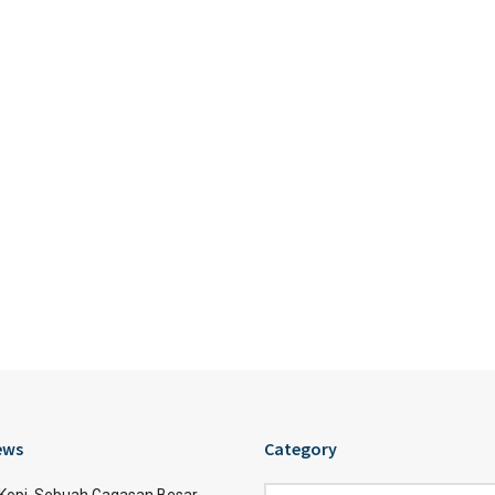
ews
Category
Category