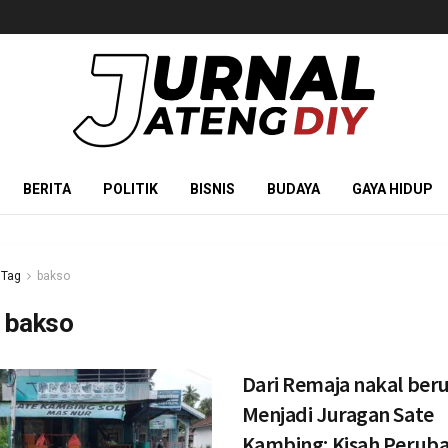
BERITA
POLITIK
BISNIS
BUDAYA
GAYA HIDUP
Tag
bakso
:
bakso
Dari Remaja nakal ber
Menjadi Juragan Sate
Kambing: Kisah Perub