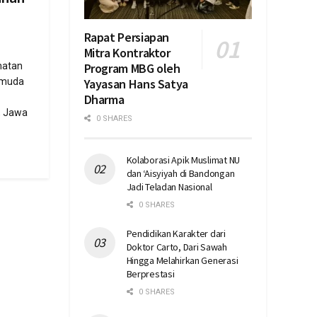
Rapat Persiapan
Mitra Kontraktor
Program MBG oleh
matan
Yayasan Hans Satya
pemuda
Dharma
, Jawa
0 SHARES
Kolaborasi Apik Muslimat NU
dan ‘Aisyiyah di Bandongan
Jadi Teladan Nasional
0 SHARES
Pendidikan Karakter dari
Doktor Carto, Dari Sawah
Hingga Melahirkan Generasi
Berprestasi
0 SHARES