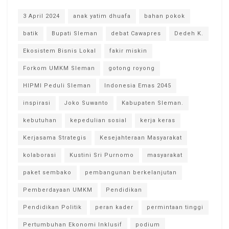
3 April 2024
anak yatim dhuafa
bahan pokok
batik
Bupati Sleman
debat Cawapres
Dedeh K.
Ekosistem Bisnis Lokal
fakir miskin
Forkom UMKM Sleman
gotong royong
HIPMI Peduli Sleman
Indonesia Emas 2045
inspirasi
Joko Suwanto
Kabupaten Sleman.
kebutuhan
kepedulian sosial
kerja keras
Kerjasama Strategis
Kesejahteraan Masyarakat
kolaborasi
Kustini Sri Purnomo
masyarakat
paket sembako
pembangunan berkelanjutan
Pemberdayaan UMKM
Pendidikan
Pendidikan Politik
peran kader
permintaan tinggi
Pertumbuhan Ekonomi Inklusif
podium