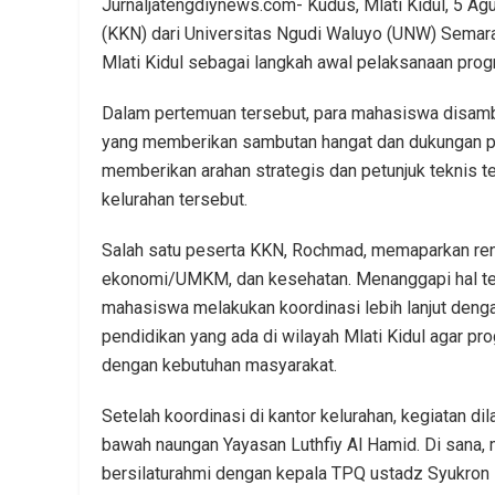
Jurnaljatengdiynews.com- Kudus, Mlati Kidul, 5 A
(KKN) dari Universitas Ngudi Waluyo (UNW) Semar
Mlati Kidul sebagai langkah awal pelaksanaan pro
Dalam pertemuan tersebut, para mahasiswa disambut
yang memberikan sambutan hangat dan dukungan pen
memberikan arahan strategis dan petunjuk teknis te
kelurahan tersebut.
Salah satu peserta KKN, Rochmad, memaparkan renc
ekonomi/UMKM, dan kesehatan. Menanggapi hal ter
mahasiswa melakukan koordinasi lebih lanjut deng
pendidikan yang ada di wilayah Mlati Kidul agar pr
dengan kebutuhan masyarakat.
Setelah koordinasi di kantor kelurahan, kegiatan d
bawah naungan Yayasan Luthfiy Al Hamid. Di san
bersilaturahmi dengan kepala TPQ ustadz Syukron se