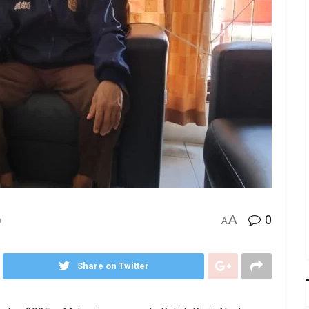
A
0
n
A
Share on Twitter