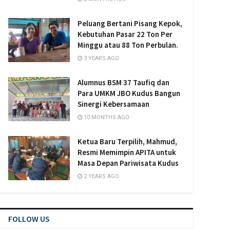
Peluang Bertani Pisang Kepok,
Kebutuhan Pasar 22 Ton Per
Minggu atau 88 Ton Perbulan.
3 YEARS AGO
Alumnus BSM 37 Taufiq dan
Para UMKM JBO Kudus Bangun
Sinergi Kebersamaan
10 MONTHS AGO
Ketua Baru Terpilih, Mahmud,
Resmi Memimpin APITA untuk
Masa Depan Pariwisata Kudus
2 YEARS AGO
FOLLOW US