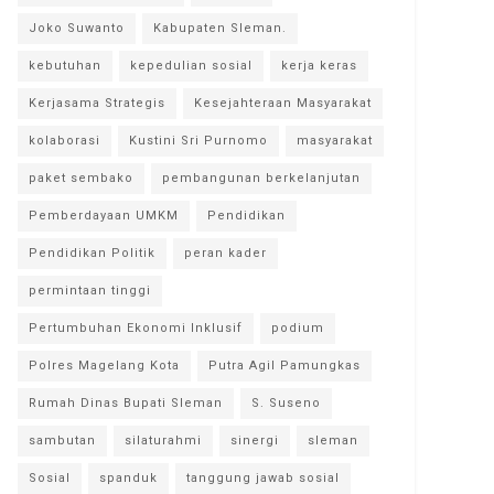
Joko Suwanto
Kabupaten Sleman.
kebutuhan
kepedulian sosial
kerja keras
Kerjasama Strategis
Kesejahteraan Masyarakat
kolaborasi
Kustini Sri Purnomo
masyarakat
paket sembako
pembangunan berkelanjutan
Pemberdayaan UMKM
Pendidikan
Pendidikan Politik
peran kader
permintaan tinggi
Pertumbuhan Ekonomi Inklusif
podium
Polres Magelang Kota
Putra Agil Pamungkas
Rumah Dinas Bupati Sleman
S. Suseno
sambutan
silaturahmi
sinergi
sleman
Sosial
spanduk
tanggung jawab sosial