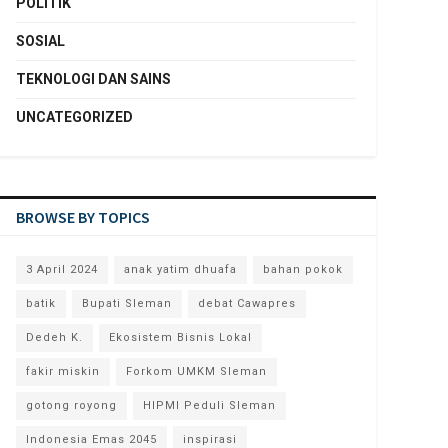
POLITIK
SOSIAL
TEKNOLOGI DAN SAINS
UNCATEGORIZED
BROWSE BY TOPICS
3 April 2024
anak yatim dhuafa
bahan pokok
batik
Bupati Sleman
debat Cawapres
Dedeh K.
Ekosistem Bisnis Lokal
fakir miskin
Forkom UMKM Sleman
gotong royong
HIPMI Peduli Sleman
Indonesia Emas 2045
inspirasi