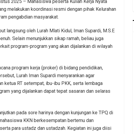
gustus 2025 – Mahasiswa peserta Kuliah Kerja Nyata
ang melakukan koordinasi resmi dengan pihak Kelurahan
gram pengabdian masyarakat.
 langsung oleh Lurah Mlati Kidul, Iman Supardi, M.S.E
uh. Selain menunjukkan sikap ramah, beliau juga
rkait program-program yang akan dijalankan di wilayah
ana program kerja (proker) di bidang pendidikan,
sebut, Lurah Iman Supardi menyarankan agar
an ketua RT setempat, ibu-ibu PKK, serta lembaga
ogram yang dijalankan dapat tepat sasaran dan selaras
ilanjutkan pada sore harinya dengan kunjungan ke TPQ di
a, mahasiswa KKN berkesempatan bertemu dan
rta para ustadz dan ustadzah. Kegiatan ini juga diisi