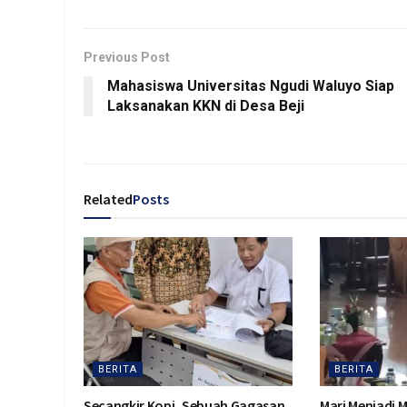
Previous Post
Mahasiswa Universitas Ngudi Waluyo Siap
Laksanakan KKN di Desa Beji
Related
Posts
BERITA
BERITA
Secangkir Kopi, Sebuah Gagasan
Mari Menjadi 