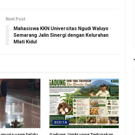
Next Post
Mahasiswa KKN Universitas Ngudi Waluyo
Semarang Jalin Sinergi dengan Kelurahan
Mlati Kidul
BERITA
Manusia yang Selalu
Gadung, Umbi yang Terlupakan