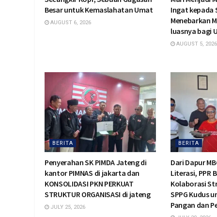
Besar untuk Kemaslahatan Umat
Ingat kepada
Menebarkan M
AUGUST 6, 2026
luasnya bagi
AUGUST 5, 2026
BERITA
BERITA
Penyerahan SK PIMDA Jateng di
Dari Dapur MB
kantor PIMNAS di jakarta dan
Literasi, PPR 
KONSOLIDASI PKN PERKUAT
Kolaborasi St
STRUKTUR ORGANISASI di jateng
SPPG Kudus u
Pangan dan 
JULY 25, 2026