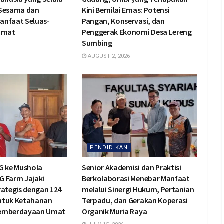
 Sesama dan
Kini Bernilai Emas: Potensi
anfaat Seluas-
Pangan, Konservasi, dan
 Umat
Penggerak Ekonomi Desa Lereng
Sumbing
AUGUST 2, 2026
PENDIDIKAN
G ke Mushola
Senior Akademisi dan Praktisi
BG Farm Jajaki
Berkolaborasi Menebar Manfaat
rategis dengan 124
melalui Sinergi Hukum, Pertanian
ntuk Ketahanan
Terpadu, dan Gerakan Koperasi
Pemberdayaan Umat
Organik Muria Raya