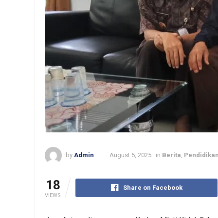
by
Admin
August 5, 2025
in
Berita
,
Pendidika
18
Share on Facebook
VIEWS