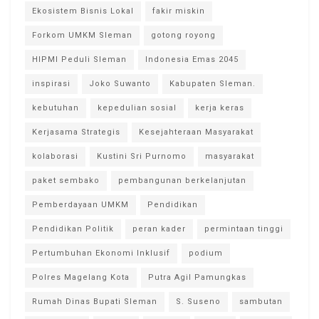
Ekosistem Bisnis Lokal
fakir miskin
Forkom UMKM Sleman
gotong royong
HIPMI Peduli Sleman
Indonesia Emas 2045
inspirasi
Joko Suwanto
Kabupaten Sleman.
kebutuhan
kepedulian sosial
kerja keras
Kerjasama Strategis
Kesejahteraan Masyarakat
kolaborasi
Kustini Sri Purnomo
masyarakat
paket sembako
pembangunan berkelanjutan
Pemberdayaan UMKM
Pendidikan
Pendidikan Politik
peran kader
permintaan tinggi
Pertumbuhan Ekonomi Inklusif
podium
Polres Magelang Kota
Putra Agil Pamungkas
Rumah Dinas Bupati Sleman
S. Suseno
sambutan