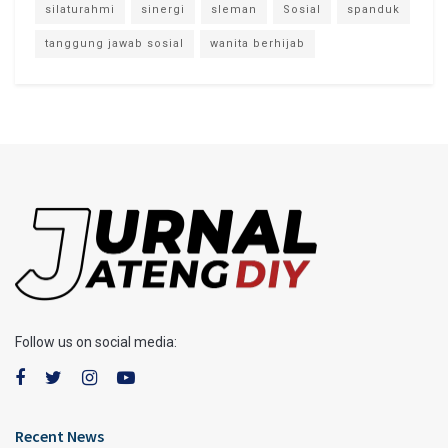
silaturahmi
sinergi
sleman
Sosial
spanduk
tanggung jawab sosial
wanita berhijab
Follow us on social media:
Recent News